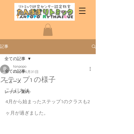
記事
全ての記事
tanpopo
全ての記事
2019年5月31日
ステップ1 の様子
ニュース
こんにちは。
レッスン案内
4月から始まったステップ1のクラスも2
ヶ月が過ぎました。