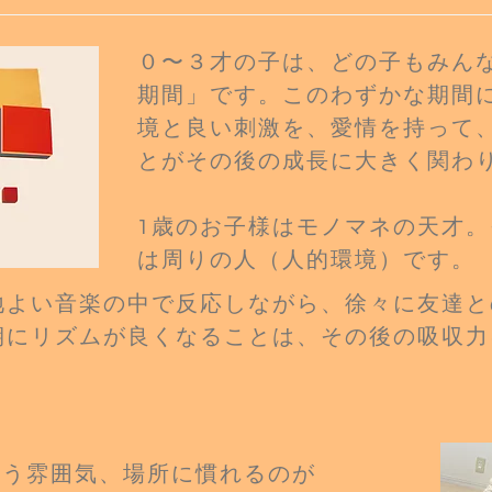
０〜３才の子は、どの子もみん
期間」
です。このわずかな期間
境と良い刺激
を、愛情を
持って
とがその後の成
長
に
大きく関わ
​1歳のお子様はモノマネの天才
は周りの人（人的環境）です。
地よい音楽の中で反応しながら、徐々に友達と
期にリズムが良くなることは、その後の吸収力
違う雰囲気、場所に慣れるのが