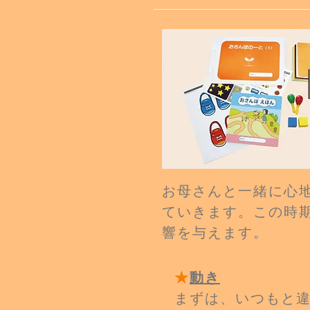
お母さんと一緒に心
ていき
ま
す。この時
響を与え
ます。
★
動き
まずは、いつもと