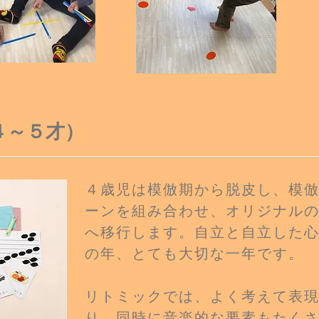
４～５才）
４歳児は模倣期から脱皮し、模
ー
ンを
組み合わせ、オリジナル
へ移行します。
自立と自立した
の年、とても大切な一年
です。
​リトミックでは、よく考えて表
り、同時
に音楽的な要素もたく