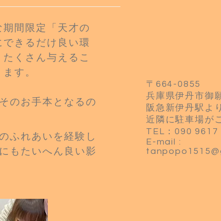
な期間限定
「天才の
に
できるだけ良い環
、たくさん与えるこ
ります。
〒664-0855
兵庫県伊丹市御願
。そのお手本となるの
阪急新伊丹駅よ
近隣に駐車場が
TEL：090 9617
のふれあいを経験し
E-mail :
に
もたいへん良い影
tanpopo1515@