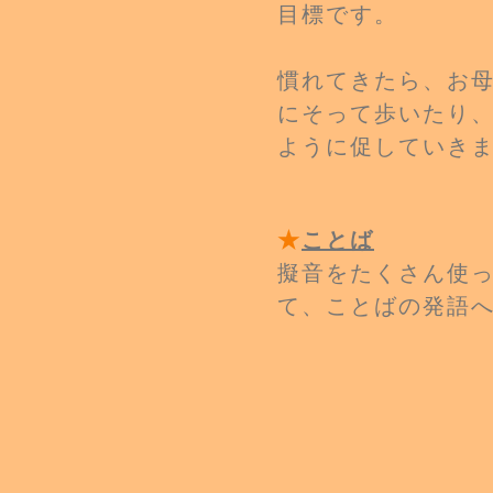
目標です。
慣れてきたら、お
にそっ
て歩いたり
ように促してい
き
★
ことば
​擬音をたくさん使
て、ことばの発語