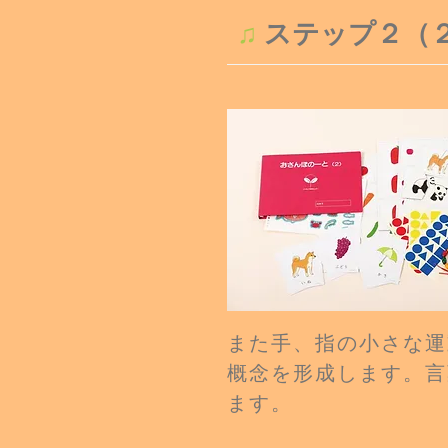
♫
ステップ２（
また手、指の小さな運
概念を形成します。言
ます。