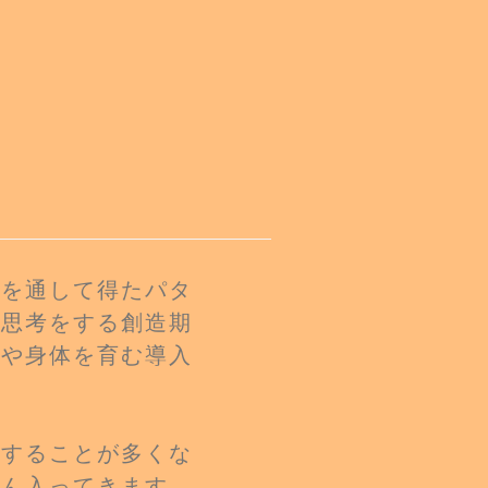
倣を通して得たパタ
の思考をする創造期
心や身体を育む導入
現することが多くな
さん入ってきます。