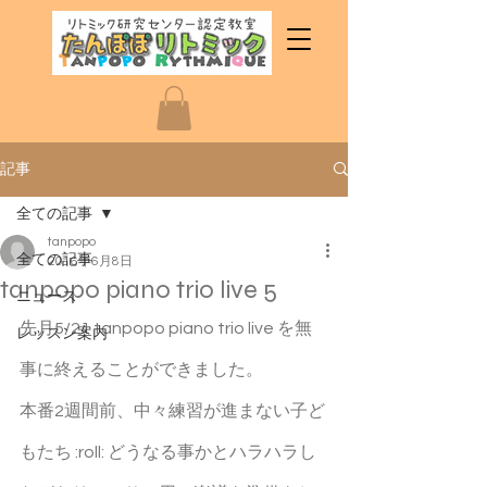
記事
全ての記事
tanpopo
全ての記事
2016年6月8日
tanpopo piano trio live 5
ニュース
先月5/21 tanpopo piano trio live を無
レッスン案内
事に終えることができました。
本番2週間前、中々練習が進まない子ど
もたち :roll: どうなる事かとハラハラし